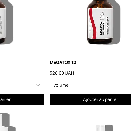
MÉGATOX 12
Prix
528,00 UAH
volume
panier
Ajouter au panier