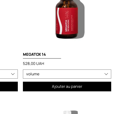
MEGATOX 14
Prix
528,00 UAH
volume
Ajouter au panier