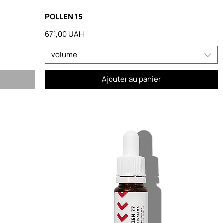
POLLEN 15
Prix
671,00 UAH
volume
Ajouter au panier