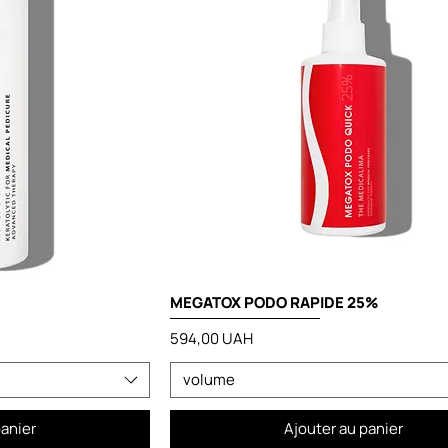
MEGATOX PODO RAPIDE 25%
Prix
594,00 UAH
volume
panier
Ajouter au panier