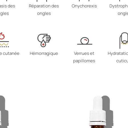
asis des
Réparation des
Onychorexis
Dystroph
gles
ongles
ongl
re cutanée
Hémorragique
Verrues et
Hydratatio
papillomes
cutic