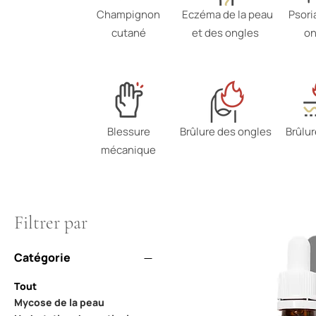
Champignon
Eczéma de la peau
Psori
cutané
et des ongles
on
Blessure
Brûlure des ongles
Brûlu
mécanique
Filtrer par
Catégorie
Tout
Mycose de la peau