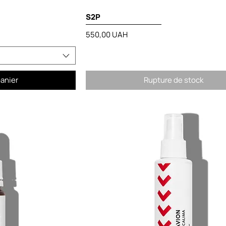
S2P
Prix
550,00 UAH
panier
Rupture de stock