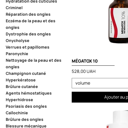
Hydratation des cuticules
Criminel
Réparation des ongles
Eczéma de la peau et des
ongles
Dystrophie des ongles
Onycholyse
Verrues et papillomes
Paronychie
Nettoyage de la peau et des
MÉGATOX 10
ongles
Prix
528,00 UAH
Champignon cutané
Hyperkératose
volume
Brûlure cutanée
Agents hémostatiques
Ajouter au 
Hyperhidrose
Psoriasis des ongles
Caïlochinie
Brûlure des ongles
Blessure mécanique