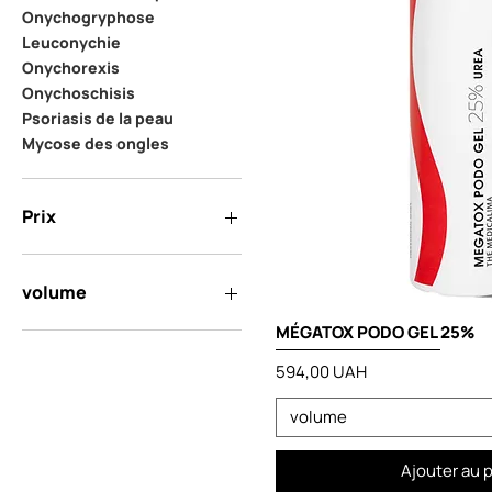
Onychogryphose
Leuconychie
Onychorexis
Onychoschisis
Psoriasis de la peau
Mycose des ongles
Prix
506 UAH
1 804 UAH
volume
MÉGATOX PODO GEL 25%
10 ml
100 ml
Prix
594,00 UAH
1000 ml
210 ml
volume
25 ml
30 ml
Ajouter au 
50 ml