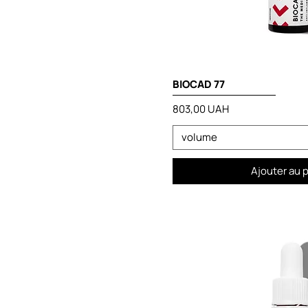
BIOCAD 77
Prix
803,00 UAH
volume
Ajouter au 