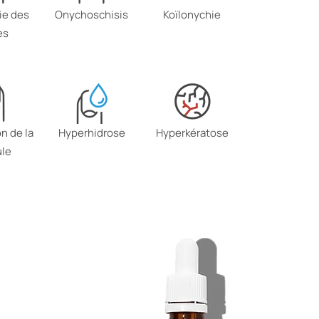
ie des
Onychoschisis
Koïlonychie
es
n de la
Hyperhidrose
Hyperkératose
ule