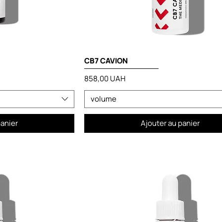
CB7 CAVION
Prix
858,00 UAH
volume
panier
Ajouter au panier