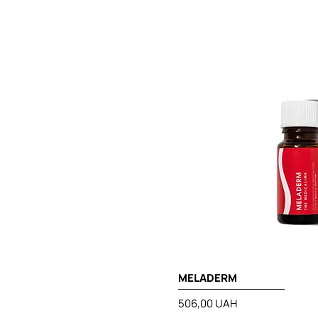
500 ml
60 ml
MELADERM
Prix
506,00 UAH