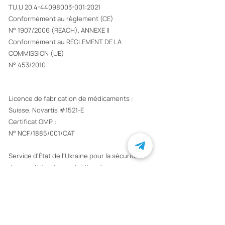
TU.U
20.4-44098003-001
:2021
Conformément au règlement (CE)
N° 1907/2006 (REACH), ANNEXE II
Conformément au RÈGLEMENT DE LA
COMMISSION (UE)
N° 453/2010
Licence de fabrication de médicaments :
Suisse, Novartis #1521-E
Certificat GMP :
N° NCF/1885/001/CAT
Service d'État de l'Ukraine pour la sécurité
des produits et la protection des
consommateurs TIN
399244774
Examen épidémiologique sanitaire d'État
N° 12.2-18-1/15277 du 12/08/2021
Protocole N° 3915 du 18/05/2021