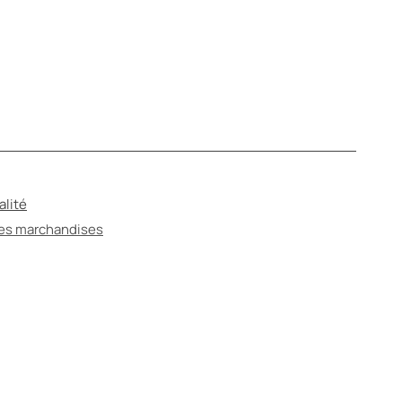
alité
des marchandises
ANTÉ
ter un spécialiste