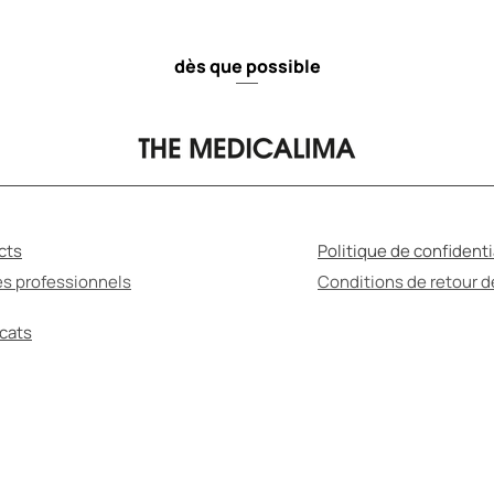
dès que possible
cts
Politique de confidenti
es professionnels
Conditions de retour 
icats
MÉDICATION PEUT ÊTRE NUISIBLE POUR VOTRE S
ssurez-vous de lire le mode d'emploi et de consul