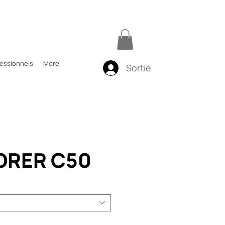
fessionnels
More
Sortie
ORER C50