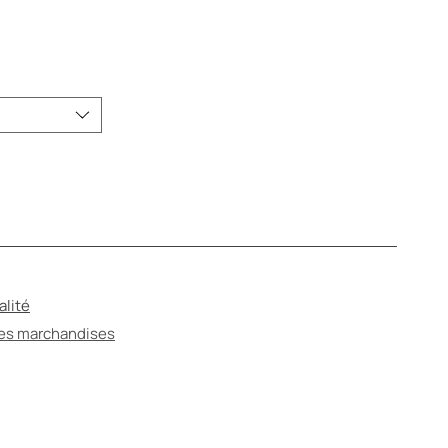
alité
des marchandises
ANTÉ