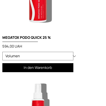
MEGATOX PODO QUICK 25 %
Preis
594,00 UAH
In den Warenkorb