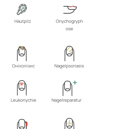
Hautpilz
Onychogryph
ose
Оніхолізис
Nagelpsoriasis
Leukonychie
Nagelreparatur