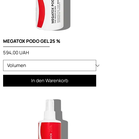
MEGATOX PODO GEL 25 %
Preis
594,00 UAH
In den Warenkorb