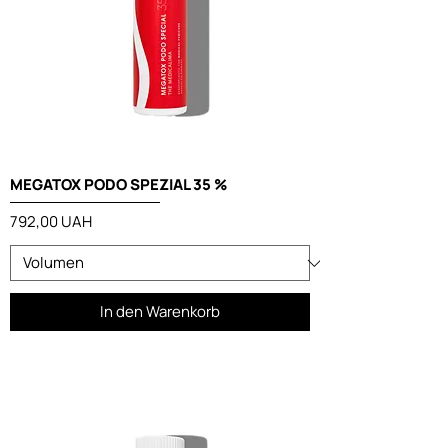
MEGATOX PODO SPEZIAL 35 %
Preis
792,00 UAH
In den Warenkorb