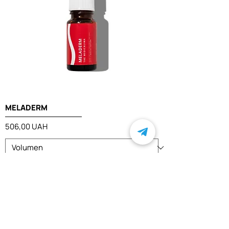
MELADERM
Preis
506,00 UAH
In den Warenkorb