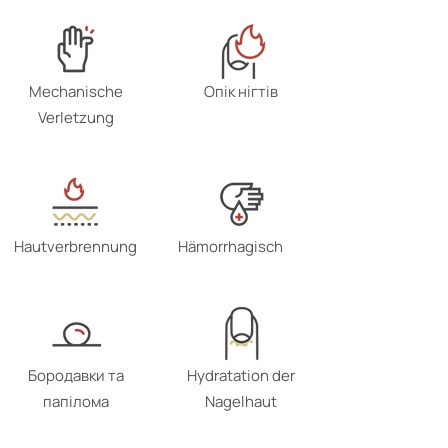
Mechanische
Опік нігтів
Verletzung
Hautverbrennung
Hämorrhagisch
Бородавки та
Hydratation der
папілома
Nagelhaut