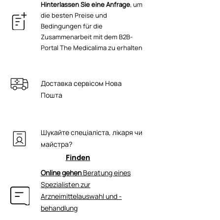
лікаря. Тільки для зовнішнього
Hinterlassen Sie eine Anfrage
, um
Allantoin, Bisabolol, Glycerol, Citrus
інтенсивного лікування, сприяє
застосування.
die besten Preise und
Paradisi Essential Oil, Ichthammol,
загоєнню та ефективно зволожує
Bedingungen für die
Tocopheryl Acetate, Betaine,
шкіру. Захищає нігті та міжпальцеву
Zusammenarbeit mit dem B2B-
Triethanolamine, Ercanol-M, Lactic Acid,
зону від грибкових інфекцій. Сприяє
Portal The Medicalima zu erhalten
Dimethyl Isosorbide, Laurocapram,
загоєнню мозолів. Настоянка з
Phenoxyethanol, Ethylhexylglycerin,
антибактеріальними гігієнічними
Eugenol, Limonene, Linalool.
властивостями, з дезінфікуючим та
Доставка сервісом Нова
протигрибковим ефектом. Відновлює
Пошта
природну та захисну функцію шкіри
при регулярному використанні.
РЕКОМЕНДОВАНИЙ ДЛЯ ДІАБЕТИКІВ.
Шукайте спеціаліста, лікаря чи
майстра?
Finden
Online gehen
Beratung eines
Spezialisten zur
Arzneimittelauswahl und -
behandlung