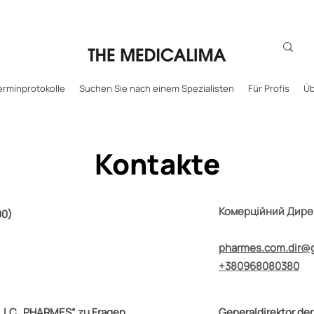
erminprotokolle
Suchen Sie nach einem Spezialisten
Für Profis
Üb
Kontakte
Комерційний Дир
00)
pharmes.com.dir@
+380968080380
n LLC „PHARMES“ zu Fragen
Generaldirektor de