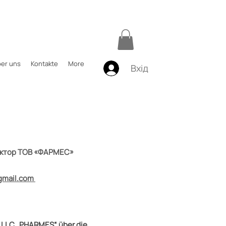
er uns
Kontakte
More
Вхід
ектор ТОВ «ФАРМЕС»
gmail.com
r LLC „PHARMES“ über die