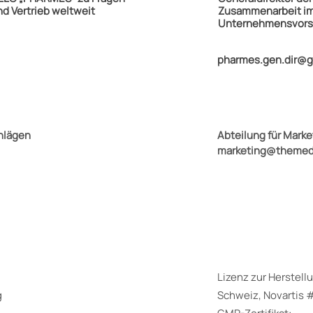
d Vertrieb weltweit
Zusammenarbeit im
Unternehmensvors
pharm
es.gen.dir@
hlägen
Abteilung für Mark
marketing@themed
Lizenz zur Herstell
g
Schweiz, Novartis 