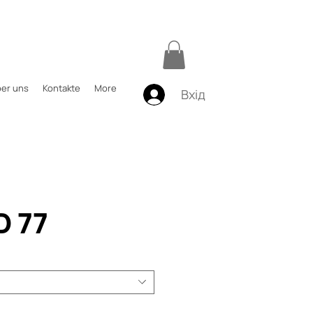
er uns
Kontakte
More
Вхід
D 77