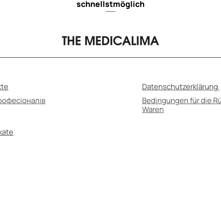
schnellstmöglich
kte
Datenschutzerklärung
рофесіоналів
Bedingungen für die 
Waren
ikate
lbstmedikation kann gesundheitsschädlich sein
 unbedingt die Gebrauchsanweisung und konsul