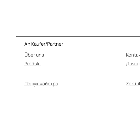
An Käufer/Partner
Über uns
Konta
Produkt
Для п
Пошук майстра
Zertif
Se
Lesen Sie vor der Anwendung