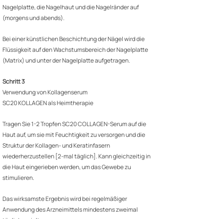
Nagelplatte, die Nagelhaut und die Nagelränder auf
(morgens und abends).
Bei einer künstlichen Beschichtung der Nägel wird die
Flüssigkeit auf den Wachstumsbereich der Nagelplatte
(Matrix) und unter der Nagelplatte aufgetragen.
Schritt 3
Verwendung von Kollagenserum
SC20 KOLLAGEN als Heimtherapie
Tragen Sie 1-2 Tropfen SC20 COLLAGEN-Serum auf die
Haut auf, um sie mit Feuchtigkeit zu versorgen und die
Struktur der Kollagen- und Keratinfasern
wiederherzustellen [2-mal täglich]. Kann gleichzeitig in
die Haut eingerieben werden, um das Gewebe zu
stimulieren.
Das wirksamste Ergebnis wird bei regelmäßiger
Anwendung des Arzneimittels mindestens zweimal