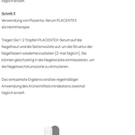
täglich erzielt.
Schritt 3
Verwendung von Plazenta-Serum PLACENTEX
als Heimtherapie
Tragen Sie 1-2 Tropfen PLACENTEX-Serum auf die
Nagelhaut und die Seitenwülste auf, um die Struktur der
Nagelfasern wiederherzustellen [2-mal täglich]. Sie
können gleichzeitig in die Nagelwülste einmassieren, um
die Nagelwachstumszone zu stimulieren.
Das wirksamste Ergebnis wird bei regelmäßiger
Anwendung des Arzneimittels mindestens zweimal
täglich erzielt.