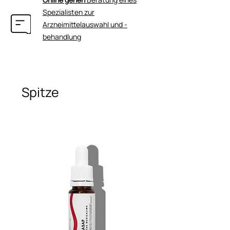
Ionenbindungen zwischen defekten
Spezialisten zur
Hautschichten auf, ohne mit normaler
Arzneimittelauswahl und -
Haut zu reagieren.
behandlung
Spitze