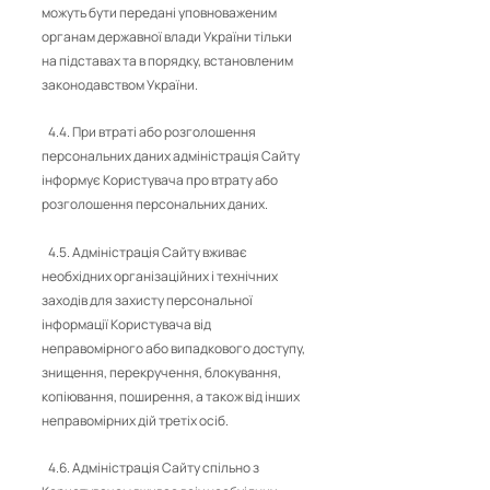
можуть бути передані уповноваженим
органам державної влади України тільки
на підставах та в порядку, встановленим
законодавством України.
4.4. При втраті або розголошення
персональних даних адміністрація Сайту
інформує Користувача про втрату або
розголошення персональних даних.
4.5. Адміністрація Сайту вживає
необхідних організаційних і технічних
заходів для захисту персональної
інформації Користувача від
неправомірного або випадкового доступу,
знищення, перекручення, блокування,
копіювання, поширення, а також від інших
неправомірних дій третіх осіб.
4.6. Адміністрація Сайту спільно з