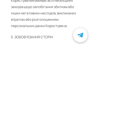
Користувачем вживає всіх необхідних
заходів щодо запобігання збиткам або
інших негативних наслідків, викликаних
втратою або розголошенням
персональних даних Користувача.
5. ЗОБОВ'ЯЗАННЯ СТОРІН
5.1. Користувач зобов'язаний:
5.1.1. Надати інформацію про
персональні дані, необхідну для
користування Сайтом інтернетмагазину.
5.1.2. Оновити, доповнити надану
інформацію про персональні дані в разі
зміни даної інформації.
5.2. Адміністрація Сайту зобов'язана:
5.2.1. Використовувати отриману
інформацію виключно для цілей,