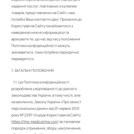
надання послуг, пов'язаних з купівлею
товарів, представлених на Сайті, нам
потрібні Ваші контактні дані. Прохання до
Користувачів Сайту ознайомитися з
наведеною нижче інформацією та
врахувати те, що час від часу положення
Політики конфіденційності можуть
змінюватися, тому потрібно періодично
перевіряти їх.
1. ЗАГАЛЬНІ ПОЛОЖЕННЯ
1.1. Ця Політика конфіденційності
розроблена у відповідності до діючого
законодавства України, в тому числі, але
не виключно, Закону України «Про захист
персональних даних» від 01 червня 2010
року № 2297-VI щодо Користувачів Сайту
https://the-medicalima.com
і встановлює
порядок отримання, збору, накопичення,