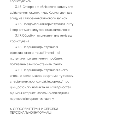
Користувачем.
3.1.5. Створення облікового запису для
здійснення покупок, якщо Користувач дав
згоду на створення облікового запису.
3.1.6. Повідомлення Користувача Сайту
інтернет-магазину про стан замовлення.
3.1.7. Обробки і отримання платежів від
Користувача.
3.1.8. Надання Користувачеві
ефективної клієнтської і технічної
підтримки при виникненні проблем,
пов'язаних з використанням Сайту.
3.1.9. Надання Користувачеві з його
згоди, оновлень щодо асортименту товару,
спеціальних пропозицій, інформації про
ціни, розсилки новин та інших відомостей
від імені інтернет-магазину або від імені
партнерів інтернет-магазину.
4. СПОСОБИ І ТЕРМІНИ ОБРОБКИ
ПЕРСОНАЛЬНОЇ ІНФОРМАЦІЇ