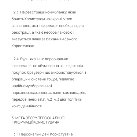
2.3. На реєстраційному бланку, який
бачить Користувач на екрані, чітко
зазначено, яка інформація необхідна для
реєстрації, а яка є необов’язковою і
вказується лише за бажанням самого
Користувача.
2.4. Будь-яка інша персональна
інформація, не обумовлена вище (історія
покупок, браузери, що використовуються, і
операційні системи тощо), підлягає
надійному зберіганню і
нерозповсюдженню, за винятком випадків,
передбачених в п.п. 4.2 і 4.3 цієї Політики
конфіденційності.
3. МЕТА ЗБОРУ ПЕРСОНАЛЬНОЇ
ІНФОРМАЦІЇ КОРИСТУВАЧА
3.1. Персональні дані Користувача