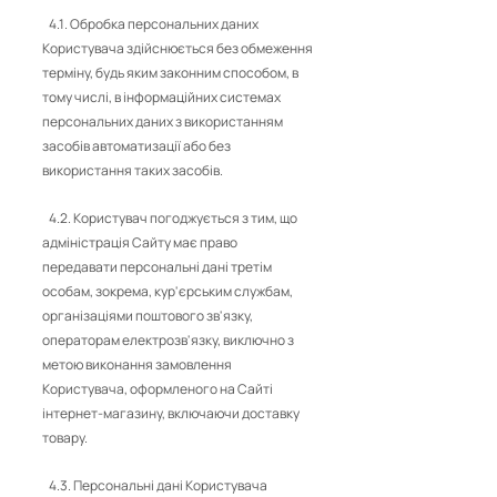
4.1. Обробка персональних даних
Користувача здійснюється без обмеження
терміну, будь яким законним способом, в
тому числі, в інформаційних системах
персональних даних з використанням
засобів автоматизації або без
використання таких засобів.
4.2. Користувач погоджується з тим, що
адміністрація Сайту має право
передавати персональні дані третім
особам, зокрема, кур'єрським службам,
організаціями поштового зв'язку,
операторам електрозв'язку, виключно з
метою виконання замовлення
Користувача, оформленого на Сайті
інтернет-магазину, включаючи доставку
товару.
4.3. Персональні дані Користувача