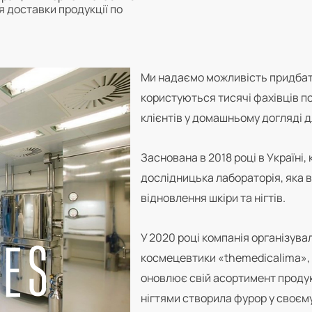
 доставки продукції по
Ми надаємо можливість придбат
користуються тисячі фахівців по 
клієнтів у домашньому догляді д
Заснована в 2018 році в Україні
дослідницька лабораторія, яка 
відновлення шкіри та нігтів.
У 2020 році компанія організува
космецевтики «themedicalima», 
оновлює свій асортимент продукц
нігтями створила фурор у своєму