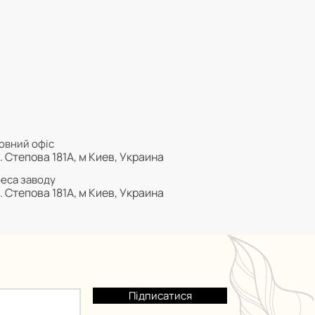
овний офіс
. Степова 181А, м Киев, Украина
еса заводу
. Степова 181А, м Киев, Украина
Підписатися