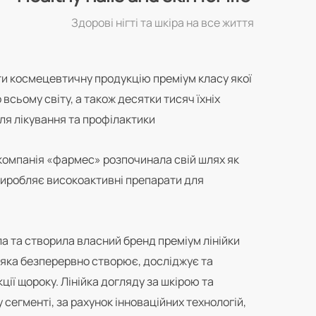
Здорові нігті та шкіра на все життя
и космецевтичну продукцію преміум класу якої
всьому світу, а також десятки тисяч їхніх
ля лікування та профілактики
, компанія «фармес» розпочинала свій шлях як
виробляє високоактивні препарати для
ла та створила власний бренд преміум лінійки
яка безперервно створює, досліджує та
ії щороку. Лінійка догляду за шкірою та
 сегменті, за рахунок інноваційних технологій,