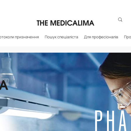
отоколи призначення
Пошук спеціаліста
Для професіоналів
Про