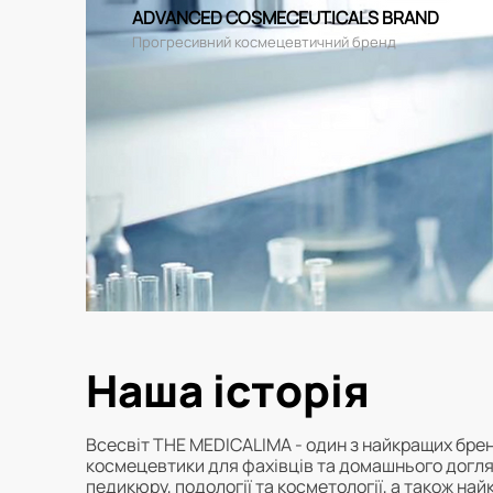
ADVANCED COSMECEUTICALS BRAND
Прогресивний космецевтичний бренд
Наша історія
Всесвіт THE MEDICALIMA - один з найкращих брен
космецевтики для фахівців та домашнього догля
педикюру, подології та косметології, а також на