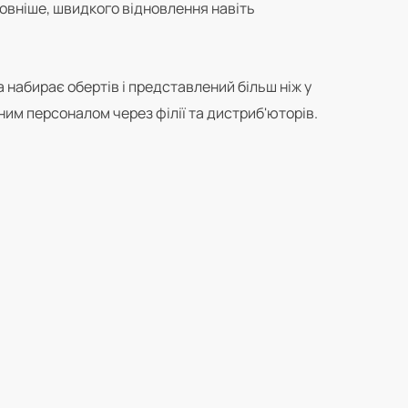
овніше, швидкого відновлення навіть
 набирає обертів і представлений більш ніж у
рним персоналом через філії та дистриб'юторів.
у