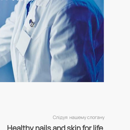
Слідуя нашему слогану
Healthy nails and skin for life