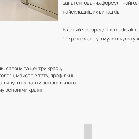
запатентованих формул і найгол
найскладніших випадків
В даний час бренд themedicalima
10 країнах світу з мультикульту
и, салони та центри краси,
ології, майстрів тату, профільні
озглянути варіанти регіонального
 регіоні чи країні
Особливості Бренд