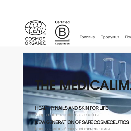
Головна
Продукція
Пр
HEALTHY NAILS AND SKIN FOR LIFE
Здорові нігті та шкіра на все життя
NEW GENERATION OF SAFE COSMECEUTICS
Нове покоління безпечної космецевтики