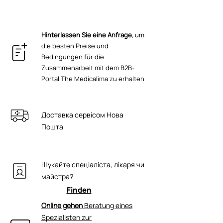
Pentylenglykol, Milchsäure, Glycerin,
lichtempfindlich [vor direkter
ICEA ECOCERT GMP ISO 22716 ISO 9001
Natriumhyaluronat, Palmitoyl-
Sonneneinstrahlung schützen].
CE TU U 20.4-44098003-001:2021
Oligopeptid, Palmitoyl-Hexapeptid-12,
Hinterlassen Sie eine Anfrage
, um
Palmitoyl-Tetrapeptid-7, Laurocapram,
die besten Preise und
Akazie Senegal Gum, Myocept,
Bedingungen für die
Natriumlactat, Caprylhydroxamsäure,
Zusammenarbeit mit dem B2B-
Alkylacrylat-Kreuzpolymer, Polysorbat
Portal The Medicalima zu erhalten
20, Triethanolamin, Methylpropandiol,
Microker PE, C-Silber, C-Kupfer, C-Zink,
C-Magnesium, Ethylhexylglycerin.
Доставка сервісом Нова
Пошта
Шукайте спеціаліста, лікаря чи
майстра?
Finden
Online gehen
Beratung eines
Spezialisten zur