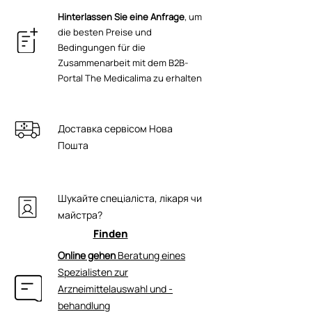
CE TU U 20.4-44098003-001:2021
Methylsulfonylmethan, Alkyl-Acrylat-
Hinterlassen Sie eine Anfrage
, um
Kreuzpolymer, AC-Kollagen Präpeptid
die besten Preise und
PF [Tripeptid-29], Myocept,
Bedingungen für die
Natriumhyaluronat [LMW], C-Zink, C-
Zusammenarbeit mit dem B2B-
Kupfer, C-Silber, Triethanolamin,
Portal The Medicalima zu erhalten
Phenoxyethanol, Ethylhexylglycerin.
Доставка сервісом Нова
Пошта
Шукайте спеціаліста, лікаря чи
майстра?
Finden
Online gehen
Beratung eines
Spezialisten zur
Arzneimittelauswahl und -
behandlung