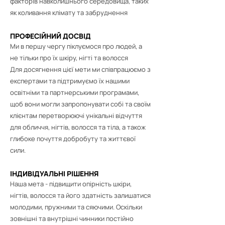
факторів навколишнього середовища, таких
як коливання клімату та забруднення
ПРОФЕСІЙНИЙ ДОСВІД
Ми в першу чергу піклуємося про людей, а
не тільки про їх шкіру, нігті та волосся
Для досягнення цієї мети ми співпрацюємо з
експертами та підтримуємо їх нашими
освітніми та партнерськими програмами,
щоб вони могли запропонувати собі та своїм
клієнтам перетворюючі унікальні відчуття
для обличчя, нігтів, волосся та тіла, а також
глибоке
почуття добробуту та життєвої
сили.
ІНДИВІДУАЛЬНІ РІШЕННЯ
Наша мета - підвищити опірність шкіри,
нігтів, волосся та його здатність залишатися
молодими, пружними та сяючими. Оскільки
зовнішні та внутрішні чинники постійно