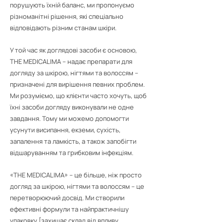
порушують їхній баланс, ми пропонуємо
різноманітні рішення, які спеціально
відповідають різним станам шкіри.
У той час як доглядові засоби є основою,
THE MEDICALIMA – надає препарати для
догляду за шкірою, нігтями та волоссям –
призначені для вирішення певних проблем.
Ми розуміємо, що клієнти часто хочуть, щоб
їхні засоби догляду виконували не одне
завдання. Тому ми можемо допомогти
усунути висипання, екземи, сухість,
запалення та ламкість, а також запобігти
відшаруванням та грибковим інфекціям.
«THE MEDICALIMA» – це більше, ніж просто
догляд за шкірою, нігтями та волоссям – це
перетворюючий досвід. Ми створили
ефективні формули та найпрактичнішу
упаковку [захищає склад від впливу