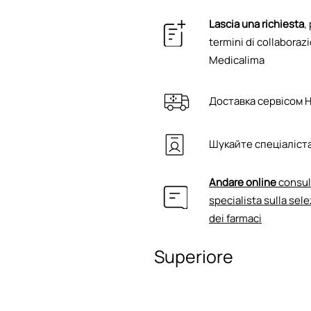
Lascia una richiesta
,
termini di collaborazi
Medicalima
Доставка сервісом 
Шукайте спеціаліста
Andare online
consul
specialista sulla sele
dei farmaci
Superiore