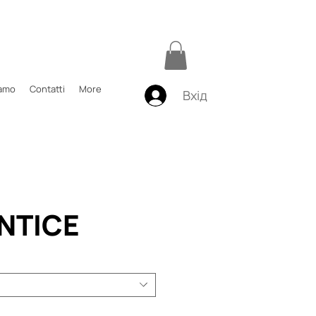
iamo
Contatti
More
Вхід
NTICE