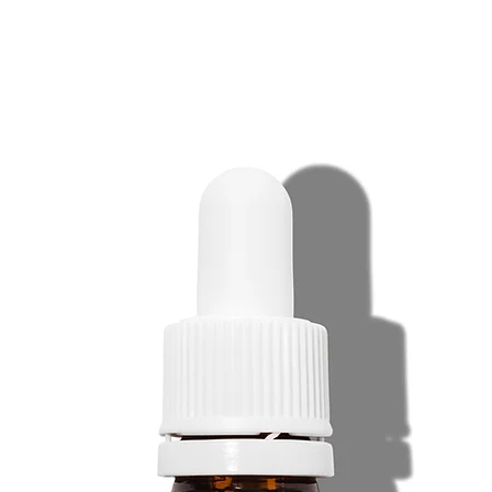
protegge la pelle d
dall'essiccamento, 
una tantum del sier
stimolante sulla sin
PRESCRIZIONI ED E
placentare della pe
innovativa: la terap
guadagnando popo
rivoluzionario in c
(cosmeceutici), che
placenta svolge un 
funzioni vitali. Per
e svilupparsi. La p
speciale impianto d
Svizzera e viene ult
produzione di farmac
PHARMES LLC. Il co
della placenta è mo
delle reazioni aller
epidermico e delle m
Il principio attivo 