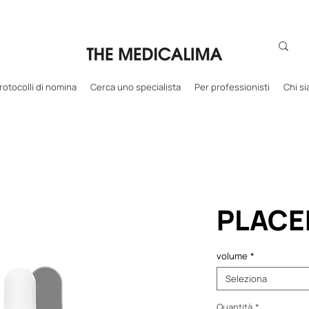
rotocolli di nomina
Cerca uno specialista
Per professionisti
Chi s
PLACE
volume
*
Seleziona
Quantità
*