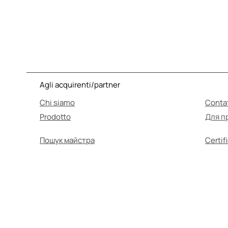
Agli acquirenti/partner
Chi siamo
Contat
Prodotto
Для п
Пошук майстра
Certifi
L'A
Prima dell'uso, assic