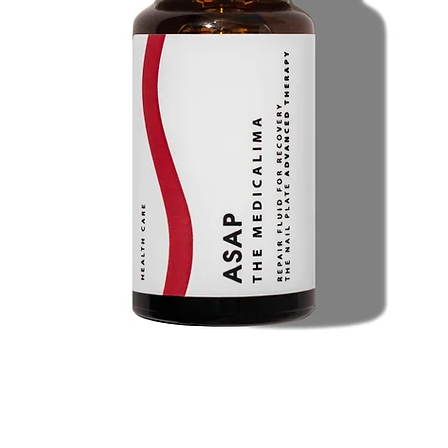
problema delle ungh
ringiovanendolo a l
VANTAGGI DEL PREPA
ungueale e la pelle 
Leviga la pelle (m
la pelle morbida, te
condizioni generali
macchie di pigmento
naturale della pelle
trasforma i tessuti.