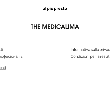
al più presto
ti
Informativa sulla priva
рофесіоналів
Condizioni per la resti
cati
UTOmedicazione può essere dannosa per la salut
urarsi di leggere le istruzioni per l'uso e consult