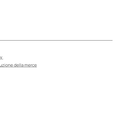
cy
tuzione della merce
e
are uno specialista