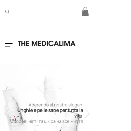
Aderendo al nostro slogan
Unghie e pelle sane per tutta la
vita
Здорові нігті та шкіра на все життя