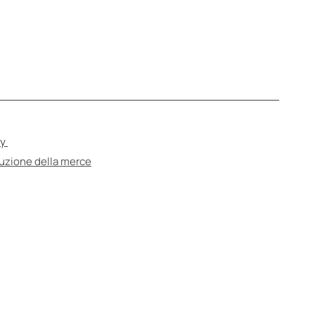
cy
tuzione della merce
e
are uno specialista