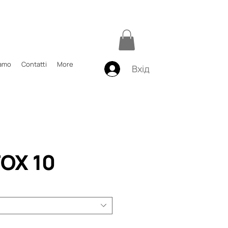
iamo
Contatti
More
Вхід
OX 10