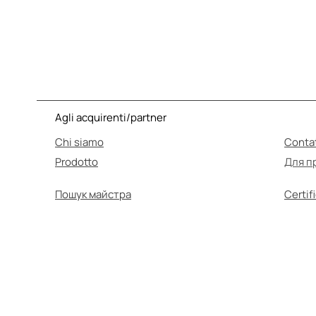
Agli acquirenti/partner
Chi siamo
Contat
Prodotto
Для п
Пошук майстра
Certifi
L'A
Prima dell'uso, assic