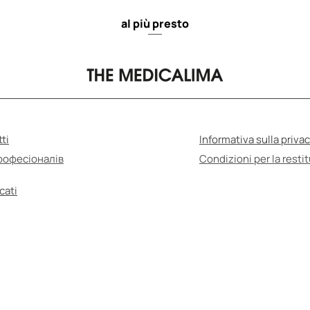
al più presto
ti
Informativa sulla priva
рофесіоналів
Condizioni per la resti
cati
UTOmedicazione può essere dannosa per la salut
urarsi di leggere le istruzioni per l'uso e consult