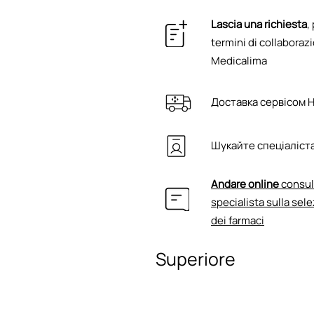
Lascia una richiesta
,
termini di collaborazi
Medicalima
Доставка сервісом 
Шукайте спеціаліста
Andare online
consul
specialista sulla sele
dei farmaci
Superiore