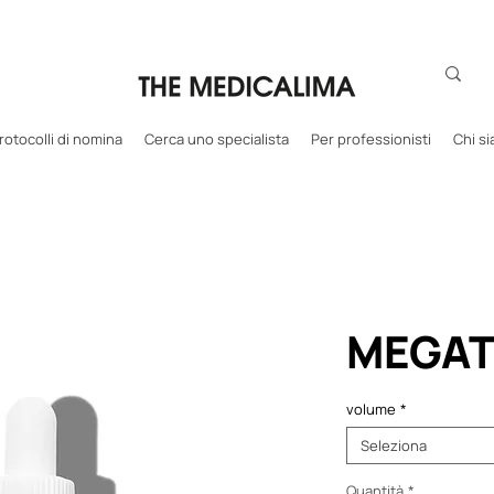
rotocolli di nomina
Cerca uno specialista
Per professionisti
Chi s
MEGAT
volume
*
Seleziona
Quantità
*