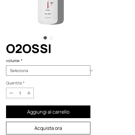
O2OSSI
volume
*
Quantità
*
Aggiungi al carrello
Acquista ora