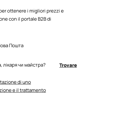
Phenoxyethanol, Gl
проміння].
ICEA ECOCERT GMP 
Ophiopogon Japonic
 per ottenere i migliori prezzi e
20.4-44098003-00
[Oat] Kernel Extract
one con il portale B2B di
Sylvestris [Mallow
Albizia Julibrissin 
Flour, Tocopheryl A
Нова Пошта
, лікаря чи майстра?
Trovare
tazione di uno
zione e il trattamento