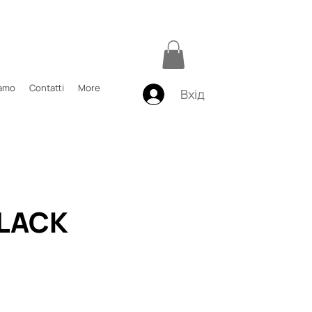
iamo
Contatti
More
Вхід
BLACK