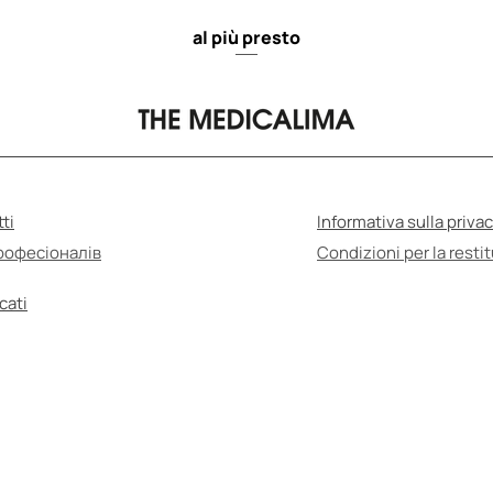
al più presto
ti
Informativa sulla priva
рофесіоналів
Condizioni per la resti
cati
UTOmedicazione può essere dannosa per la salut
urarsi di leggere le istruzioni per l'uso e consult