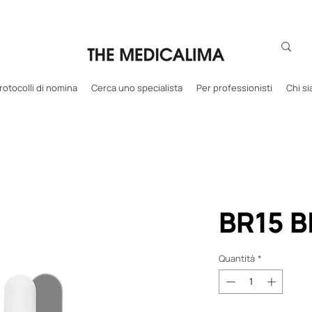
rotocolli di nomina
Cerca uno specialista
Per professionisti
Chi s
BR15 
Quantità
*