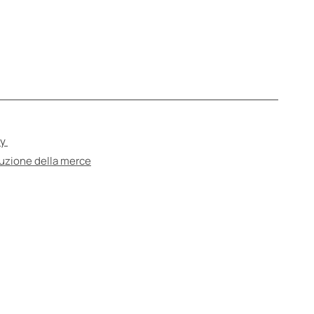
cy
tuzione della merce
e
are uno specialista