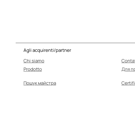
Agli acquirenti/partner
Chi siamo
Contat
Prodotto
Для п
Пошук майстра
Certifi
L'A
Prima dell'uso, assic