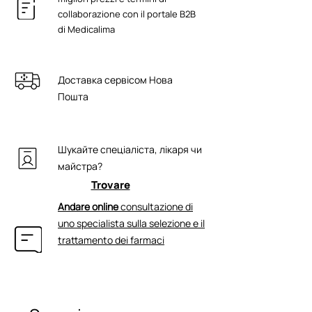
Tetrapeptide-7, Laurocapram, Gomma
collaborazione con il portale B2B
Acacia Senegal, Myocept, Lattato di
di Medicalima
sodio, Acido caprilidrossamico,
Polimero incrociato di alchil-acrilato,
Polisorbato 20, Trietanolammina,
Доставка сервісом Нова
Metilpropandiolo, Microker PE, C-
Argento, C-Rame, C-Zinco, C-Magnesio,
Пошта
Etilesilglicerina , Fragranza.
Шукайте спеціаліста, лікаря чи
майстра?
Trovare
Andare online
consultazione di
uno specialista sulla selezione e il
trattamento dei farmaci