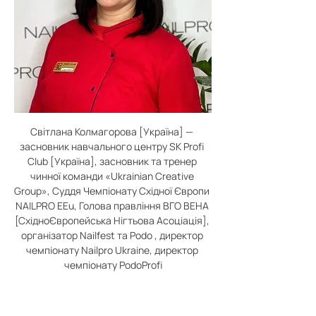
Світлана Колмагорова [Україна] — 
засновник навчального центру SK Profi 
Club [Україна], засновник та тренер 
чинної команди «Ukrainian Creative 
Group», Суддя Чемпіонату Східної Європи 
NAILPRO EEu, Голова правління ВГО ВЕНА 
[СхідноЄвропейська Нігтьова Асоціація], 
організатор Nailfest та Podo , директор 
чемпіонату Nailpro Ukraine, директор 
чемпіонату PodoProfi