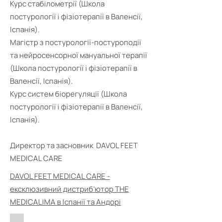
Курс стабілометрії (Школа
постурології і фізіотерапії в Валенсії,
Іспанія).
Магістр з постурології-постуроподії
та нейросенсорної мануальної терапії
(Школа постурології і фізіотерапії в
Валенсії, Іспанія).
Курс систем біорегуляції (Школа
постурології і фізіотерапії в Валенсії,
Іспанія).
Директор та засновник DAVOL FEET
MEDICAL CARE
DAVOL FEET MEDICAL CARE -
ексклюзивний дистриб’ютор THE
MEDICALIMA в Іспанії та Андорі