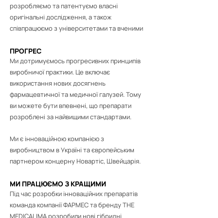
розробляємо та патентуємо власні
оригінальні дослідження, а також
співпрацюємо з університетами та вченими
ПРОГРЕС
Ми дотримуємось прогресивних принципів
виробничої практики. Це включає
використання нових досягнень
фармацевтичної та медичної галузей. Тому
ви можете бути впевнені, що препарати
розроблені за найвищими стандартами.
Ми є інноваційною компанією з
виробництвом в Україні та європейським
партнером концерну Новартіс, Швейцарія.
МИ ПРАЦЮЄМО З КРАЩИМИ
Під час розробки інноваційних препаратів
команда компанії ФАРМЕС та бренду THE
MEDICALIMA розробили нові гібридні