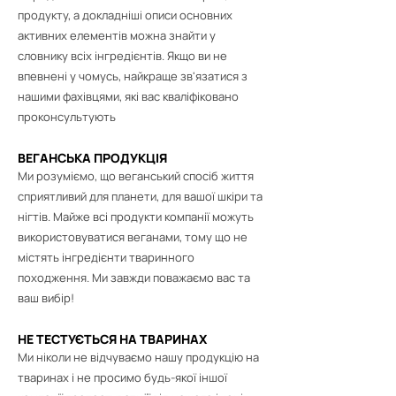
продукту, а докладніші описи основних
активних елементів можна знайти у
словнику всіх інгредієнтів. Якщо ви не
впевнені у чомусь, найкраще зв'язатися з
нашими фахівцями, які вас кваліфіковано
проконсультують
ВЕГАНСЬКА ПРОДУКЦІЯ
Ми розуміємо, що веганський спосіб життя
сприятливий для планети, для вашої шкіри та
нігтів. Майже всі продукти компанії можуть
використовуватися веганами, тому що не
містять інгредієнти тваринного
походження. Ми завжди поважаємо вас та
ваш вибір!
НЕ ТЕСТУЄТЬСЯ НА ТВАРИНАХ
Ми ніколи не відчуваємо нашу продукцію на
тваринах і не просимо будь-якої іншої