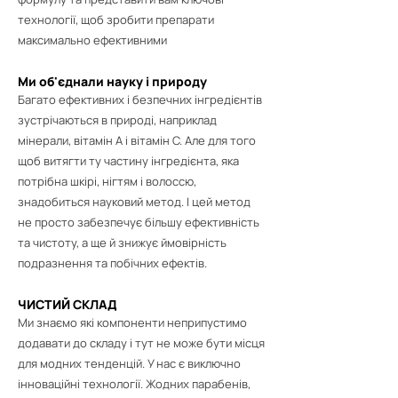
технології, щоб зробити препарати
максимально ефективними
Ми об'єднали науку і природу
Багато ефективних і безпечних інгредієнтів
зустрічаються в природі, наприклад
мінерали, вітамін А і вітамін С. Але для того
щоб витягти ту частину інгредієнта, яка
потрібна шкірі, нігтям і волоссю,
знадобиться науковий метод. І цей метод
не просто забезпечує більшу ефективність
та чистоту, а ще й знижує ймовірність
подразнення та побічних ефектів.
ЧИСТИЙ СКЛАД
Ми знаємо які компоненти неприпустимо
додавати до складу і тут не може бути місця
для модних тенденцій. У нас є виключно
інноваційні технології. Жодних парабенів,