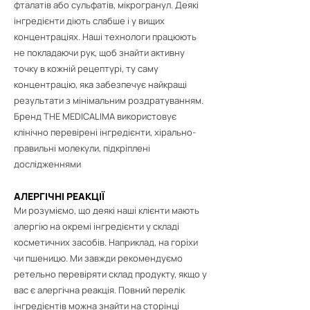
фталатів або сульфатів, мікро
гранул. Деякі
інгредієнти діють слабше і у вищих
концентраціях. Наші технологи працюють
не покладаючи рук, щоб знайти активну
точку в кожній рецептурі, ту саму
концентрацію, яка забезпечує найкращі
результати з мінімальним роздратуванням.
Бренд THE MEDICALIMA використовує
клінічно перевірені інгредієнти, хірально-
правильні молекули, підкріплені
дослідженнями
АЛЕРГІЧНІ РЕАКЦІЇ
Ми розуміємо, що деякі наші клієнти мають
алергію на окремі інгредієнти у складі
косметичних засобів. Наприклад, на горіхи
чи пшеницю. Ми завжди рекомендуємо
ретельно перевіряти склад продукту, якщо у
вас є алергічна реакція. Повний перелік
інгредієнтів можна знайти на сторінці