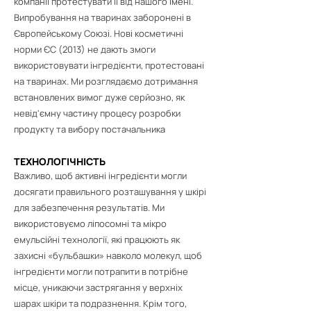
компанії протестувати її від нашого імені.
Випробування на тваринах заборонені в
Європейському Союзі. Нові косметичні
норми ЄС (2013) не дають змоги
використовувати інгредієнти, протестовані
на тваринах. Ми розглядаємо дотримання
встановлених вимог дуже серйозно, як
невід'ємну частину процесу розробки
продукту та вибору постачальника
ТЕХНОЛОГІЧНІСТЬ
Важливо, щоб активні інгредієнти могли
досягати правильного розташування у шкірі
для забезпечення результатів. Ми
використовуємо ліпосомні та мікро
емульсійні технології, які працюють як
захисні «бульбашки» навколо молекул, щоб
інгредієнти могли потрапити в потрібне
місце, уникаючи застрягання у верхніх
шарах шкіри та подразнення. Крім того,