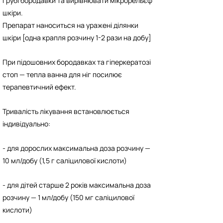
грубі бородавки та вирівнювати мікрорельєф
шкіри.
Препарат наноситься на уражені ділянки
шкіри [одна крапля розчину 1-2 рази на добу]
При підошовних бородавках та гіперкератозі
стоп — тепла ванна для ніг посилює
терапевтичний ефект.
Тривалість лікування встановлюється
індивідуально:
- для дорослих максимальна доза розчину —
10 мл/добу (1,5 г саліцилової кислоти)
- для дітей старше 2 років максимальна доза
розчину — 1 мл/добу (150 мг саліцилової
кислоти)