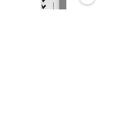
POLLINE 15
Prodotto
Пошук майстра
Для професіоналів
Certificati