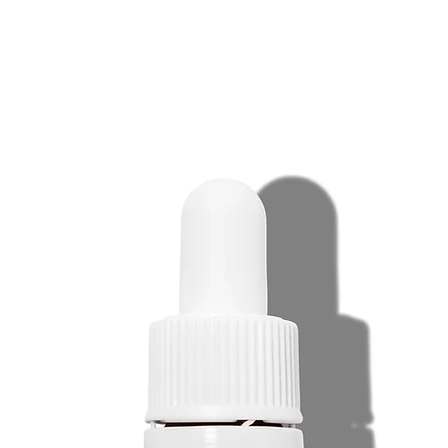
papillome humain (
contre les champig
Stimule le renouvel
barrière protectrice
à l’intérieur des ce
intercellulaire