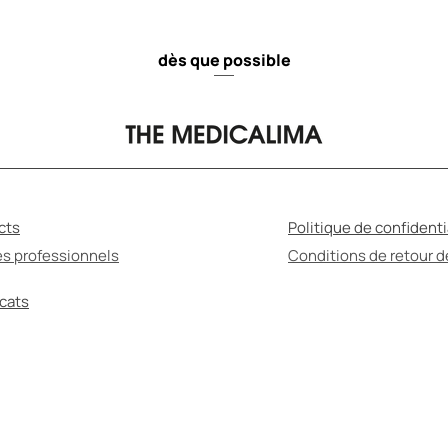
dès que possible
cts
Politique de confidenti
es professionnels
Conditions de retour 
icats
MÉDICATION PEUT ÊTRE NUISIBLE POUR VOTRE S
ssurez-vous de lire le mode d'emploi et de consul