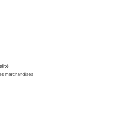
alité
des marchandises
ANTÉ
ter un spécialiste