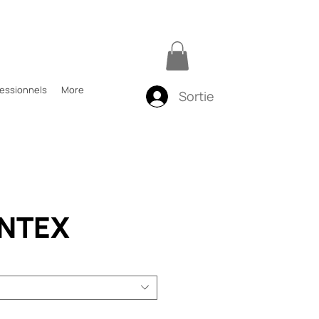
fessionnels
More
Sortie
NTEX