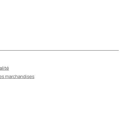
alité
des marchandises
ANTÉ
ter un spécialiste