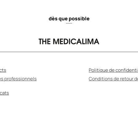
dès que possible
cts
Politique de confidenti
es professionnels
Conditions de retour 
icats
MÉDICATION PEUT ÊTRE NUISIBLE POUR VOTRE S
ssurez-vous de lire le mode d'emploi et de consul