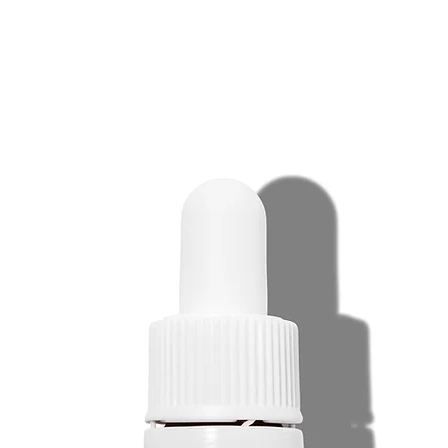
métaboliques, resta
de nouvelles cellul
nutrition. Il préser
protège la peau du
dessèchement, des
utilisation unique 
stimulant sur la sy
l'élastine. PRESCR
Rajeunissement pla
ongles, une directi
placentaire, qui ga
domaine révolution
la médecine (cosmé
au Japon. Le placen
le corps : des fonc
nouvelles cellules 
Le placenta est tra
production spéciale
ensuite utilisé po
enrichis dans l'en
L'hydrolysat et le