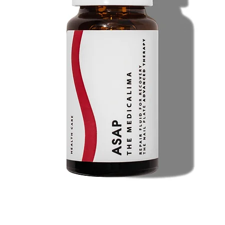
sont très efficaces
réactions allergiq
épidermique et des
La substance active
problème des ongles
rajeunissant au niv
AVANTAGES DE LA P
plaque de l'ongle e
l'ongle. ■ Lisse la
profondes) ■ Rend 
élastique. ■ Amélio
Supprime les tache
couleur naturelle d
et transforme les t