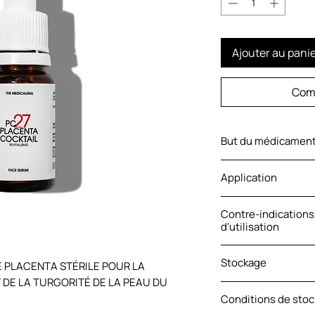
Ajouter au pani
Com
But du médicamen
Sérum régénérant p
Application
professionnel pour 
cellules. Soin régé
Appliquer le sérum 
agit efficacement s
Contre-indications
fois par jour. Frott
d'utilisation
poches sous les ye
résultat le plus ef
cutanée et lisse les
utilisation régulièr
CONTRE-INDICATION
Stockage
perceptible après u
 PLACENTA STÉRILE POUR LA 
substances active
DE LA TURGORITÉ DE LA PEAU DU 
externe uniquemen
Water, Hydrolyzed P
Conditions de sto
Placenta [Lecithin,