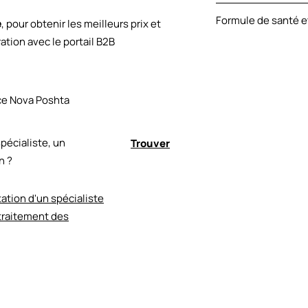
rhOligopeptide-1, r
À une température 
Polypeptide-1, rh-
Formule de santé e
e
, pour obtenir les meilleurs prix et
médicament est ph
11, Bacillus [Soybe
rayons directs du so
tion avec le portail B2B
ICEA ECOCERT GMP 
Sodium Hyaluronate
20.4-44098003-00
Glycol, 1,2-Hexane
Palmitoyl Hexapept
7, C-Silver, C-Copp
ice Nova Poshta
Microker PE, Ethylh
pécialiste, un
Trouver
n ?
ation d'un spécialiste
 traitement des