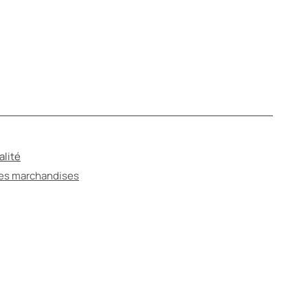
alité
des marchandises
ANTÉ
ter un spécialiste