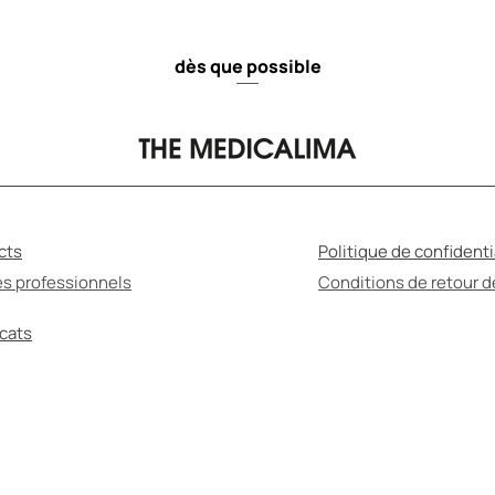
dès que possible
cts
Politique de confidenti
es professionnels
Conditions de retour 
icats
MÉDICATION PEUT ÊTRE NUISIBLE POUR VOTRE S
ssurez-vous de lire le mode d'emploi et de consul