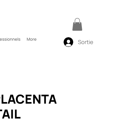
fessionnels
More
Sortie
PLACENTA
AIL