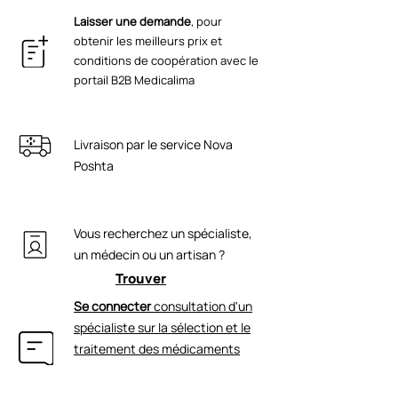
ECOCERT GMP ISO 22716 ISO 9001 CE
d'alkyle C10-30, taurine,
la peau en profondeur, a un effet
Laisser une demande
, pour
triéthanolamine, allantoïne,
régénérant et active le rajeunissement
obtenir les meilleurs prix et
diméthylisosorbide, laurocapram,
du gène cellulaire. Régénération
conditions de coopération avec le
Kianetic (citrate d'argent, citrate de
préparatoire de l'épiderme pour
portail B2B Medicalima
zinc, citrate de cuivre), Dermaxyl
restaurer la structure des cellules à ADN
(benzoate d'alkyle en C12-15,
tribéhénine, céramide NG, phytostérol
Livraison par le service Nova
PEG-10, palmitoyl hexapeptide-12),
caprylylglycol, acide citrique, arginine
Poshta
Vous recherchez un spécialiste,
un médecin ou un artisan ?
Trouver
Se connecter
consultation d'un
spécialiste sur la sélection et le
traitement des médicaments