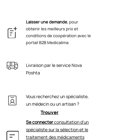
prépeptide de collagène AC PF
photosensible [protéger des rayons
ICEA ECOCERT GMP ISO 22716 ISO 9001
[tripeptide-29], Aurum Metallicum D6,
directs du soleil].
CE TU U 20.4-44098003-001:2021
ubiquinone [coenzyme Q10], D-
Laisser une demande
, pour
panthénol, sodium Hyaluronate [LMW],
obtenir les meilleurs prix et
acétate de tocophéryle, argent C, cuivre
conditions de coopération avec le
C, zinc C, polymère croisé d'alkyle-
portail B2B Medicalima
acrylate, taurine, Microker PE,
éthylhexylglycérine, ACB Bio-Chelate 5
PF [ferment Saccharomyces : zinc,
Livraison par le service Nova
cuivre, magnésium, fer, Silice],
Limonène.
Poshta
Vous recherchez un spécialiste,
un médecin ou un artisan ?
Trouver
Se connecter
consultation d'un
spécialiste sur la sélection et le
traitement des médicaments