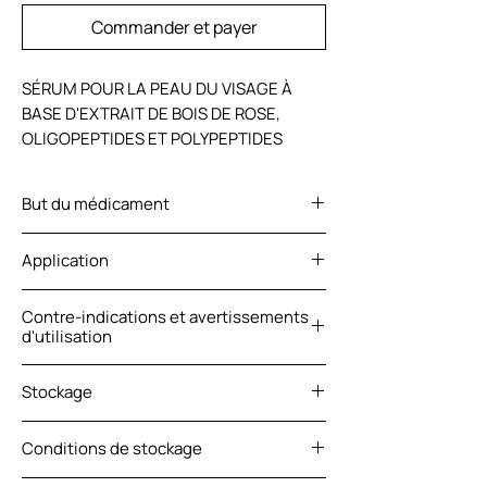
Commander et payer
SÉRUM POUR LA PEAU DU VISAGE À 
BASE D'EXTRAIT DE BOIS DE ROSE, 
OLIGOPEPTIDES ET POLYPEPTIDES
But du médicament
Cocktail professionnel bio-équilibré à
Application
base d'extrait de colostrum stérile.
Sérum visage hydratant pour peaux
Appliquer le sérum sur le visage, sur
matures et fragilisées. Améliore
Contre-indications et avertissements
peau sèche, 2 fois par jour. Frotter sur la
d'utilisation
instantanément les niveaux
peau en massant. Le résultat le plus
d'hydratation de la peau grâce aux
efficace est obtenu avec une utilisation
CONTRE-INDICATIONS :
protéines de colostrum. Restaure la
Stockage
régulière du sérum. L'effet est
Hypersensibilité aux substances
peau après une exposition à des
perceptible après une courte période
actives. AVERTISSEMENT : Pour usage
Eau, colostrum, propylène glycol,
facteurs climatiques défavorables et au
d'utilisation.
externe uniquement.
Conditions de stockage
oligopeptide palmitoyl, myocept,
stress, assure la restauration de la peau
oligopeptide-1, oligopeptide-2,
après l'insolation. Améliore l'élasticité