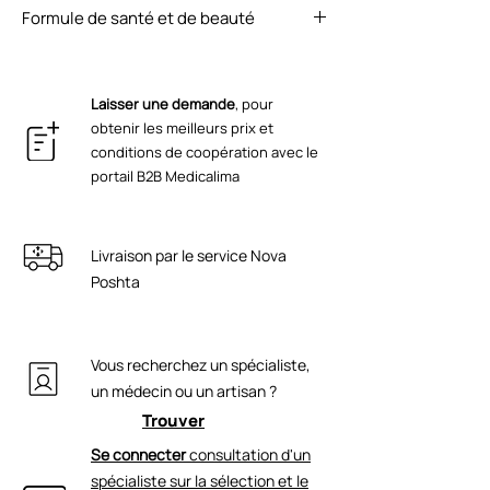
À une température ne dépassant pas
polypeptide-1, polypeptide-9,
Formule de santé et de beauté
de la peau et favorise le renouvellement
20°C. Le médicament est
polypeptide-11, polymère croisé d'alkyl-
des cellules épidermiques
photosensible [protéger des rayons
ICEA ECOCERT GMP ISO 22716 ISO 9001
acrylate, phénoxyéthanol,
directs du soleil].
CE TU U 20.4-44098003-001:2021
éthylhexylglycérine.
Laisser une demande
, pour
obtenir les meilleurs prix et
conditions de coopération avec le
portail B2B Medicalima
Livraison par le service Nova
Poshta
Vous recherchez un spécialiste,
un médecin ou un artisan ?
Trouver
Se connecter
consultation d'un
spécialiste sur la sélection et le