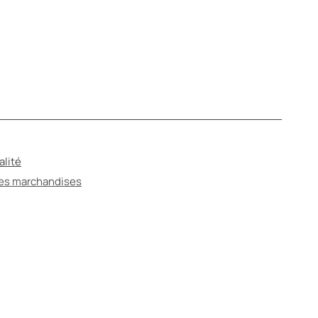
alité
des marchandises
ANTÉ
ter un spécialiste