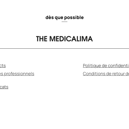
dès que possible
cts
Politique de confidenti
es professionnels
Conditions de retour 
icats
MÉDICATION PEUT ÊTRE NUISIBLE POUR VOTRE S
ssurez-vous de lire le mode d'emploi et de consul