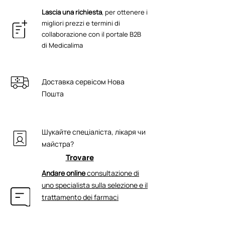
CE TU U 20.4-44098003-001:2021
acetato, Metilsulfonilmetano, Polimero
Lascia una richiesta
, per ottenere i
incrociato di alchil-acrilato, Collagene
migliori prezzi e termini di
AC Prepeptide PF [Tripeptide-29],
collaborazione con il portale B2B
Myocept, Ialuronato di sodio [LMW],
di Medicalima
Zinco C, Rame C, Argento C,
Trietanolammina, Fenossietanolo,
Etilesilglicerina.
Доставка сервісом Нова
Пошта
Шукайте спеціаліста, лікаря чи
майстра?
Trovare
Andare online
consultazione di
uno specialista sulla selezione e il
trattamento dei farmaci